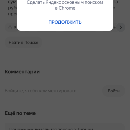
суммы, которые тратятся на покупку продуктов за
Сделать Яндекс основным поиском
рубежом, и способствует развитию внутреннего
в Сhrome
производства.
ПРОДОЛЖИТЬ
0
dzen.ru
travel.rambler.ru
scienceforum
Найти в Поиске
Комментарии
Войдите, чтобы комментировать
Войти
Ещё по теме
Почему минимальная пенсия в Турции