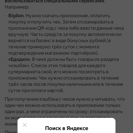
воспользоваться специальными сервисами
.
Например:
Biglion
.
Нужно скачать приложение, оплатить
покупку и получить чек.
Затем отсканировать в
приложении QR-код с чека либо ввести данные чека
вручную.
Часть средств за покупку автоматически
вернётся на баланс в виде бонусных рублей (в
течение примерно трёх суток с момента
подтверждения магазином-партнёром).
«Едадил»
.
В чеке должны быть товары из раздела
«кэшбэк».
Список этих товаров для каждого
супермаркета свой, его можно посмотреть в
приложении.
Чек нужно отсканировать в течение
трёх часов после покупки наличными или в течение
суток при оплате картой.
При получении кэшбэка с чеков нужно учитывать, что
один чек можно использовать в приложении только
один раз, а чеки ограничены по сроку: отсканировать
их можно только в течение суток, иногда двух с
момента оплаты.
Поиск в Яндексе
Перед использованием сервисов рекомендуется