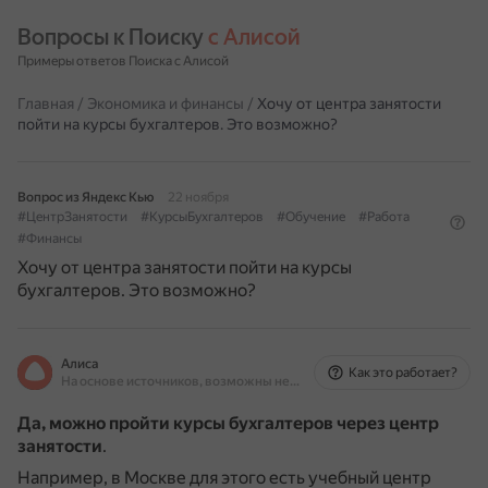
Вопросы к Поиску 
с Алисой
Примеры ответов Поиска с Алисой
Главная
/
Экономика и финансы
/
Хочу от центра занятости
пойти на курсы бухгалтеров. Это возможно?
Вопрос из Яндекс Кью
22 ноября
#ЦентрЗанятости
#КурсыБухгалтеров
#Обучение
#Работа
#Финансы
Хочу от центра занятости пойти на курсы
бухгалтеров. Это возможно?
Алиса
Как это работает?
На основе источников, возможны неточности
Да, можно пройти курсы бухгалтеров через центр
занятости
.
Например, в Москве для этого есть учебный центр