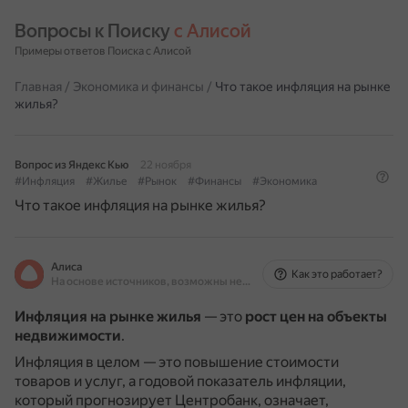
Вопросы к Поиску 
с Алисой
Примеры ответов Поиска с Алисой
Главная
/
Экономика и финансы
/
Что такое инфляция на рынке
жилья?
Вопрос из Яндекс Кью
22 ноября
#Инфляция
#Жилье
#Рынок
#Финансы
#Экономика
Что такое инфляция на рынке жилья?
Алиса
Как это работает?
На основе источников, возможны неточности
Инфляция на рынке жилья
— это
рост цен на объекты
недвижимости
.
Инфляция в целом — это повышение стоимости
товаров и услуг, а годовой показатель инфляции,
который прогнозирует Центробанк, означает,