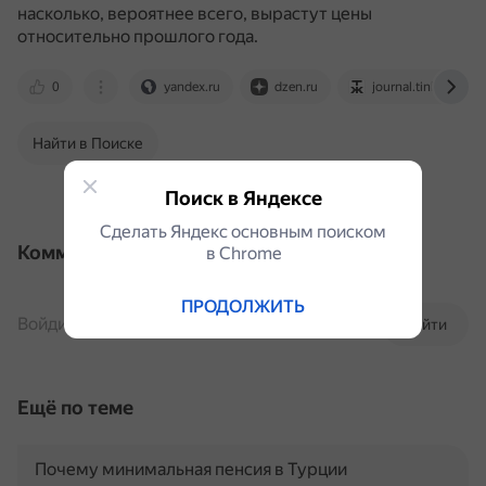
насколько, вероятнее всего, вырастут цены
относительно прошлого года.
0
yandex.ru
dzen.ru
journal.tinkoff.ru
Найти в Поиске
Поиск в Яндексе
Сделать Яндекс основным поиском
Комментарии
в Сhrome
ПРОДОЛЖИТЬ
Войдите, чтобы комментировать
Войти
Ещё по теме
Почему минимальная пенсия в Турции