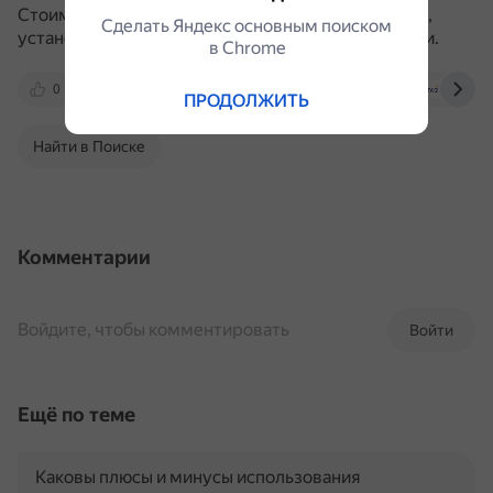
Стоимость горячей воды определяется тарифами,
Сделать Яндекс основным поиском
установленными региональными органами власти.
в Сhrome
0
tarif.gov39.ru
www.kmscity.ru
tgc-2.r
ПРОДОЛЖИТЬ
Найти в Поиске
Комментарии
Войдите, чтобы комментировать
Войти
Ещё по теме
Каковы плюсы и минусы использования