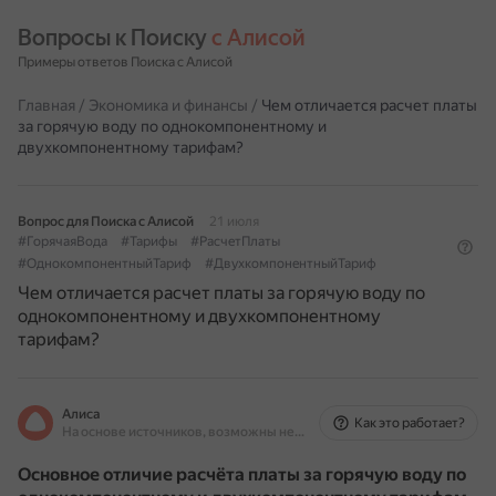
Вопросы к Поиску 
с Алисой
Примеры ответов Поиска с Алисой
Главная
/
Экономика и финансы
/
Чем отличается расчет платы
за горячую воду по однокомпонентному и
двухкомпонентному тарифам?
Вопрос для Поиска с Алисой
21 июля
#ГорячаяВода
#Тарифы
#РасчетПлаты
#ОднокомпонентныйТариф
#ДвухкомпонентныйТариф
Чем отличается расчет платы за горячую воду по
однокомпонентному и двухкомпонентному
тарифам?
Алиса
Как это работает?
На основе источников, возможны неточности
Основное отличие расчёта платы за горячую воду по