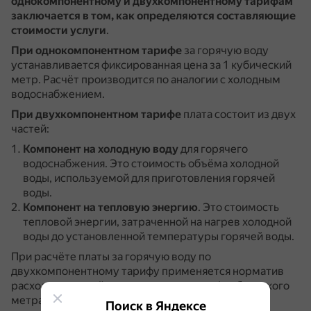
однокомпонентному и двухкомпонентному тарифам
заключается в том, как определяются составляющие
стоимости услуги
.
При однокомпонентном тарифе
за горячую воду
устанавливается фиксированная цена за 1 кубический
метр.
Расчёт производится по аналогии с холодным
водоснабжением.
При двухкомпонентном тарифе
плата состоит из двух
частей:
Компонент на холодную воду
для горячего
водоснабжения.
Это стоимость объёма холодной
воды, используемой для приготовления горячей
воды.
Компонент на тепловую энергию
.
Это стоимость
тепловой энергии, затраченной на нагрев холодной
воды до установленной температуры горячей воды.
При расчёте платы за горячую воду по
двухкомпонентному тарифу применяется норматив
расхода тепловой энергии на подогрев 1 кубического
метра воды.
Поиск в Яндексе