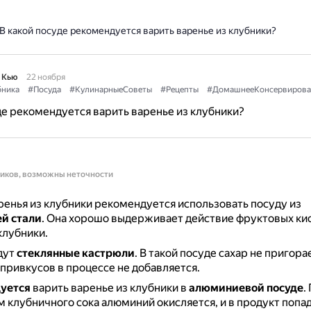
В какой посуде рекомендуется варить варенье из клубники?
 Кью
22 ноября
ника
#Посуда
#КулинарныеСоветы
#Рецепты
#ДомашнееКонсервирова
де рекомендуется варить варенье из клубники?
ников, возможны неточности
ренья из клубники рекомендуется использовать посуду из
й стали
.
Она хорошо выдерживает действие фруктовых кис
клубники.
дут
стеклянные кастрюли
.
В такой посуде сахар не пригорае
привкусов в процессе не добавляется.
уется
варить варенье из клубники в
алюминиевой посуде
.
 клубничного сока алюминий окисляется, и в продукт попа