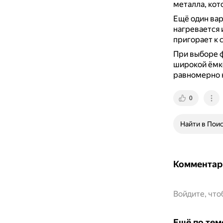
металла, кот
Ещё один ва
нагревается 
пригорает к 
При выборе ф
широкой ёмко
равномерно 
0
Найти в Пои
Комментар
Войдите, чт
Ещё по тем