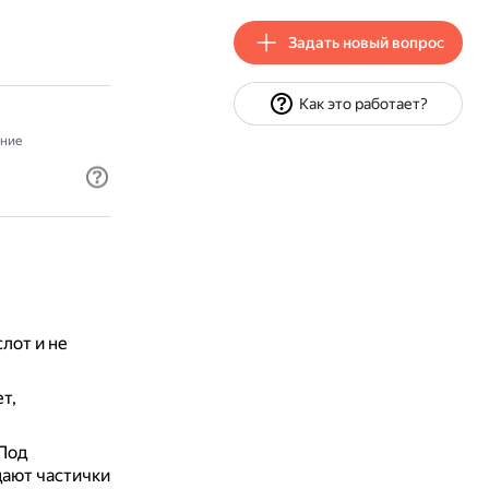
Задать новый вопрос
Как это работает?
ние
лот и не
т,
Под
дают частички