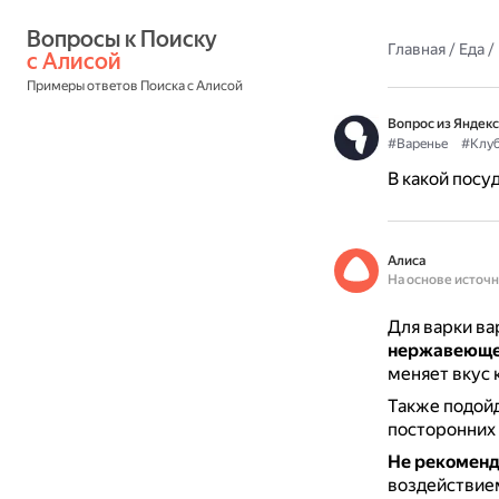
Вопросы к Поиску 
Главная
/
Еда
/
с Алисой
Примеры ответов Поиска с Алисой
Вопрос из Яндекс
#Варенье
#Клуб
В какой посу
Алиса
На основе источ
Для варки ва
нержавеюще
меняет вкус 
Также подой
посторонних 
Не рекоменд
воздействием