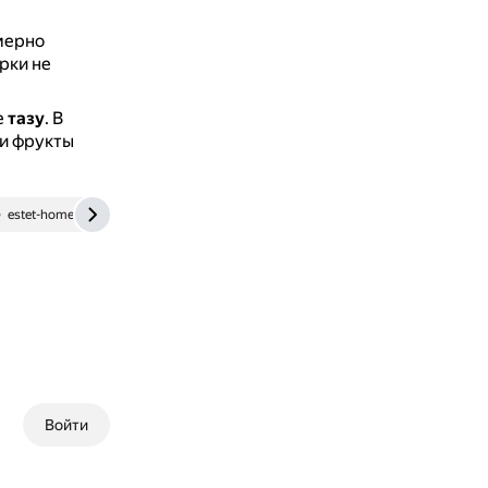
мерно
рки не
е
тазу
.
В
 и фрукты
estet-home.ru
Войти