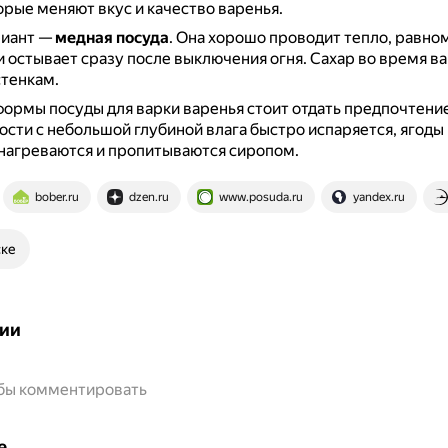
орые меняют вкус и качество варенья.
риант —
медная посуда
.
Она хорошо проводит тепло, равно
и остывает сразу после выключения огня.
Сахар во время ва
стенкам.
ормы посуды для варки варенья стоит отдать предпочтени
сти с небольшой глубиной влага быстро испаряется, ягоды
нагреваются и пропитываются сиропом.
bober.ru
dzen.ru
www.posuda.ru
yandex.ru
ске
ии
обы комментировать
е