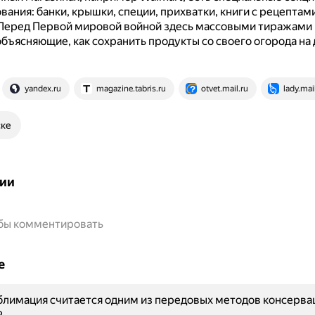
ания: банки, крышки, специи, прихватки, книги с рецептами
Перед Первой мировой войной здесь массовыми тиражами
бъясняющие, как сохранить продукты со своего огорода на
yandex.ru
magazine.tabris.ru
otvet.mail.ru
lady.mai
ске
ии
обы комментировать
е
лимация считается одним из передовых методов консерва