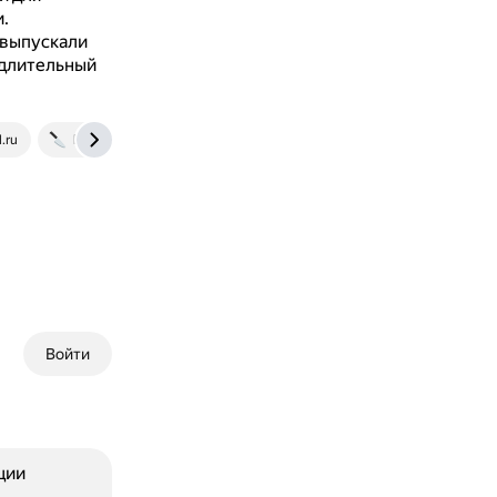
.
 выпускали
 длительный
l.ru
knife.media
Войти
ции