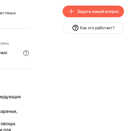
Задать новый вопрос
жестяных
Как это работает?
траны
ных
следующих
варенье,
 овощи.
и для