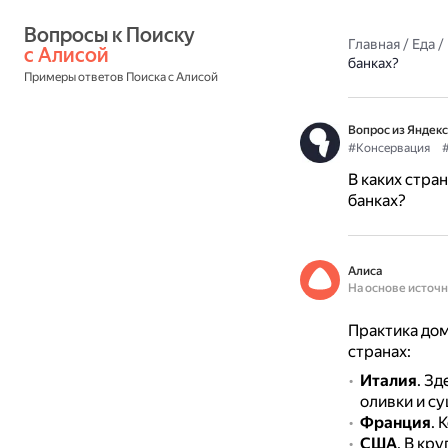
Вопросы к Поиску 
Главная
/
Еда
/
с Алисой
банках?
Примеры ответов Поиска с Алисой
Вопрос из Яндекс
#Консервация
В каких стра
банках?
Алиса
На основе источ
Практика до
странах:
Италия
.
Зд
оливки и с
Франция
.
К
США
.
В кру