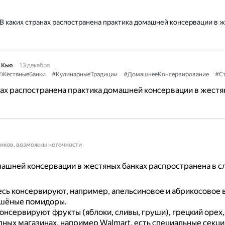
В каких странах распостранена практика домашней консервации в 
 Кью
13 декабря
#ЖестяныеБанки
#КулинарныеТрадиции
#ДомашнееКонсервирование
#С
нах распостранена практика домашней консервации в жестя
ников, возможны неточности
машней консервации в жестяных банках распространена в 
есь консервируют, например, апельсиновое и абрикосовое 
ушёные помидоры.
онсервируют фрукты (яблоки, сливы, груши), грецкий орех,
пных магазинах, например Walmart, есть специальные секци