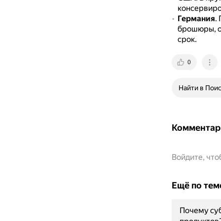
консервиров
Германия
.
брошюры, о
срок.
0
Найти в Пои
Комментар
Войдите, чт
Ещё по тем
Почему суб