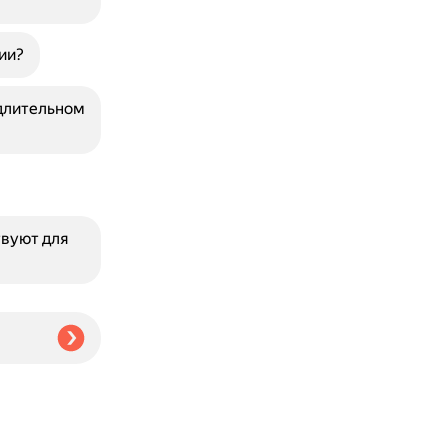
ии?
длительном
твуют для