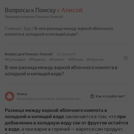
Вопросы к Поиску 
с Алисой
Примеры ответов Поиска с Алисой
Главная
/
Еда
/
В чем разница между варкой яблочного
компота в холодной и кипящей воде?
Вопрос для Поиска с Алисой
26 февраля
#Кулинария
#Рецепты
#Компот
#Яблоки
#Напитки
В чем разница между варкой яблочного компота в
холодной и кипящей воде?
Алиса
Как это работает?
На основе источников, возможны неточности
Разница между варкой яблочного компота в
холодной и кипящей воде
заключается в том, что
при
добавлении в холодную воду сок от фруктов остаётся
в воде
, а при варке в горячей — варится сам продукт.