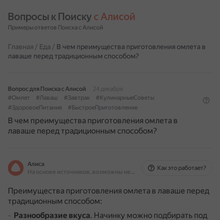
Вопросы к Поиску 
с Алисой
Примеры ответов Поиска с Алисой
Главная
/
Еда
/
В чем преимущества приготовления омлета в
лаваше перед традиционным способом?
Вопрос для Поиска с Алисой
24 декабря
#Омлет
#Лаваш
#Завтрак
#КулинарныеСоветы
#ЗдоровоеПитание
#БыстроеПриготовление
В чем преимущества приготовления омлета в
лаваше перед традиционным способом?
Алиса
Как это работает?
На основе источников, возможны неточности
Преимущества приготовления омлета в лаваше перед
традиционным способом:
Разнообразие вкуса
.
Начинку можно подбирать под