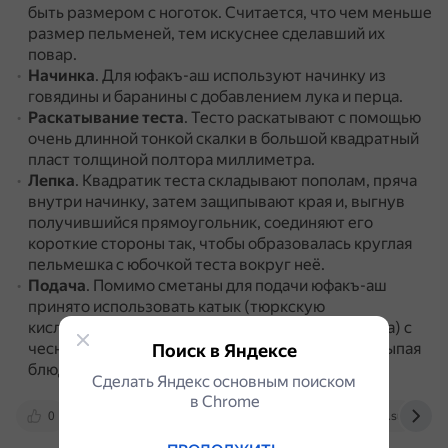
быть размером с ноготок.
Считается, что чем меньше
размер пельменей, тем искуснее сделавший их
повар.
Начинка
.
Для юфакъ-аш используют начинку из
говядины и баранины с добавлением лука и перца.
Раскатывание теста
.
Тесто раскатывают с помощью
очень длинной тонкой скалки в большой квадратный
пласт толщиной полтора миллиметра.
Лепка
.
Квадратик теста складывают пополам, пряча
внутри начинку, затем защипывают края и, выгнув
получившийся прямоугольник, соединяют его
короткие стороны так, чтобы образовалась круглая
пельмешка с юбочкой теста вокруг неё.
Подача
.
Помимо сметаны для подачи юфакъ-аш
принято использовать катык (тюркскую
кисломолочную продукцию из топлёного молока) с
чесноком, кефир или простоквашу, обильно посыпая
Поиск в Яндексе
блюдо зеленью.
Сделать Яндекс основным поиском
в Сhrome
0
vk.com
dzen.ru
sevastopol.su