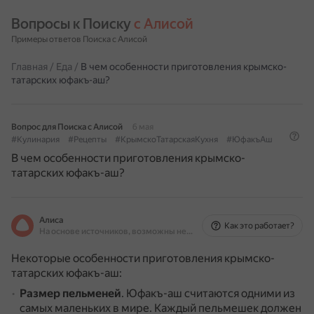
Вопросы к Поиску 
с Алисой
Примеры ответов Поиска с Алисой
Главная
/
Еда
/
В чем особенности приготовления крымско-
татарских юфакъ-аш?
Вопрос для Поиска с Алисой
6 мая
#Кулинария
#Рецепты
#КрымскоТатарскаяКухня
#ЮфакъАш
В чем особенности приготовления крымско-
татарских юфакъ-аш?
Алиса
Как это работает?
На основе источников, возможны неточности
Некоторые особенности приготовления крымско-
татарских юфакъ-аш:
Размер пельменей
.
Юфакъ-аш считаются одними из
самых маленьких в мире.
Каждый пельмешек должен