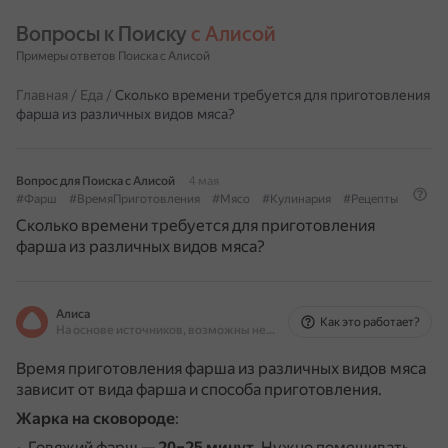
Вопросы к Поиску 
с Алисой
Примеры ответов Поиска с Алисой
Главная
/
Еда
/
Сколько времени требуется для приготовления
фарша из различных видов мяса?
Вопрос для Поиска с Алисой
4 мая
#Фарш
#ВремяПриготовления
#Мясо
#Кулинария
#Рецепты
Сколько времени требуется для приготовления
фарша из различных видов мяса?
Алиса
Как это работает?
На основе источников, возможны неточности
Время приготовления фарша из различных видов мяса
зависит от вида фарша и способа приготовления.
Жарка на сковороде
:
Говяжий фарш —
20–25 минут
.
Нужно помешивать,