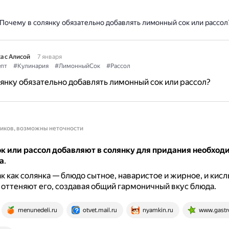
Почему в солянку обязательно добавлять лимонный сок или рассол
а с Алисой
7 января
епт
#Кулинария
#ЛимонныйСок
#Рассол
янку обязательно добавлять лимонный сок или рассол?
ников, возможны неточности
к или рассол добавляют в солянку для придания необход
а
.
ак как солянка — блюдо сытное, наваристое и жирное, и кис
оттеняют его, создавая общий гармоничный вкус блюда.
menunedeli.ru
otvet.mail.ru
nyamkin.ru
www.gastr