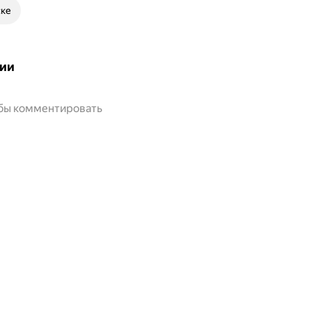
ске
ии
обы комментировать