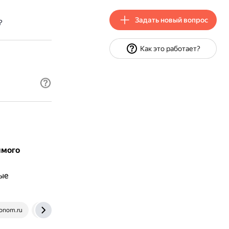
Задать новый вопрос
?
Как это работает?
имого
лые
onom.ru
sprashivalka.com