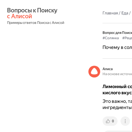
Вопросы к Поиску 
Главная
/
Еда
/
с Алисой
Примеры ответов Поиска с Алисой
Вопрос для Поиск
#Солянка
#Рец
Почему в сол
Алиса
На основе источ
Лимонный со
кислого вкус
Это важно, т
ингредиенты 
0