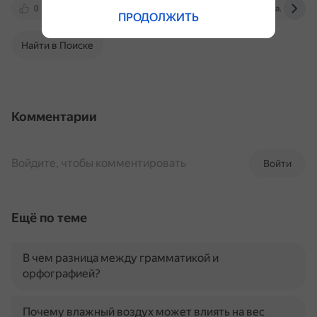
0
www.kp.ru
lady.mail.ru
lenta.ru
ПРОДОЛЖИТЬ
Найти в Поиске
Комментарии
Войдите, чтобы комментировать
Войти
Ещё по теме
В чем разница между грамматикой и
орфографией?
Почему влажный воздух может влиять на вес