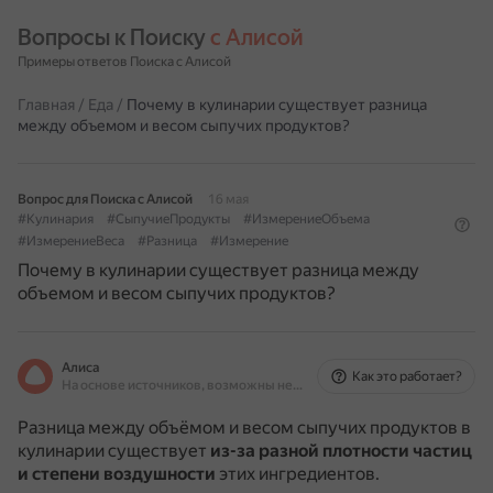
Вопросы к Поиску 
с Алисой
Примеры ответов Поиска с Алисой
Главная
/
Еда
/
Почему в кулинарии существует разница
между объемом и весом сыпучих продуктов?
Вопрос для Поиска с Алисой
16 мая
#Кулинария
#СыпучиеПродукты
#ИзмерениеОбъема
#ИзмерениеВеса
#Разница
#Измерение
Почему в кулинарии существует разница между
объемом и весом сыпучих продуктов?
Алиса
Как это работает?
На основе источников, возможны неточности
Разница между объёмом и весом сыпучих продуктов в
кулинарии существует
из-за разной плотности частиц
и степени воздушности
этих ингредиентов.