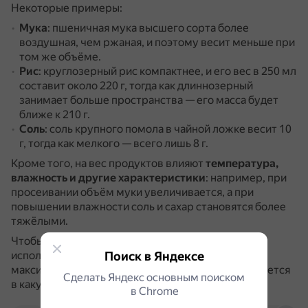
Некоторые примеры:
Мука
: пшеничная мука высшего сорта более
воздушная, чем ржаная, и поэтому весит меньше при
том же объёме.
Рис
: круглозерный рис компактнее, и его вес в 250 мл
составит около 220 г, тогда как длиннозерный
занимает больше пространства — его масса будет
ближе к 210 г.
Соль
: соль крупного помола в чайной ложке весит 10
г, тогда как мелкого — всего лишь 8 г.
Кроме того, на вес продуктов влияют
температура,
влажность и другие характеристики
: например, при
просеивании объём муки увеличивается, а при
повышении влажности соль и сахар становятся более
тяжёлыми.
Чтобы не ошибиться в расчётах, рекомендуется
использовать мерные таблицы, где указан
Поиск в Яндексе
максимальный объём вещества, который помещается
Сделать Яндекс основным поиском
в какую-либо ёмкость.
в Сhrome