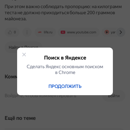
При этом важно соблюдать пропорцию: на килограмм
теста не должно приходиться больше 200 граммов
майонеза.
0
life.ru
www.youtube.com
yandex.ru
Найти в Поиске
Поиск в Яндексе
Сделать Яндекс основным поиском
в Сhrome
Комментарии
ПРОДОЛЖИТЬ
Войдите, чтобы комментировать
Войти
Ещё по теме