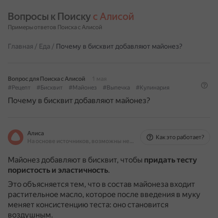
Вопросы к Поиску 
с Алисой
Примеры ответов Поиска с Алисой
Главная
/
Еда
/
Почему в бисквит добавляют майонез?
Вопрос для Поиска с Алисой
1 мая
#Рецепт
#Бисквит
#Майонез
#Выпечка
#Кулинария
Почему в бисквит добавляют майонез?
Алиса
Как это работает?
На основе источников, возможны неточности
Майонез добавляют в бисквит, чтобы
придать тесту
пористость и эластичность
.
Это объясняется тем, что в состав майонеза входит
растительное масло, которое после введения в муку
меняет консистенцию теста: оно становится
воздушным.