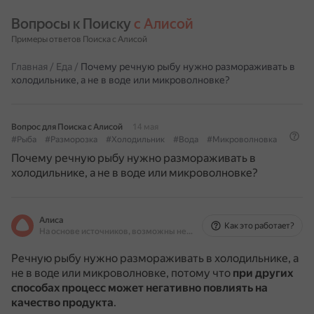
Вопросы к Поиску 
с Алисой
Примеры ответов Поиска с Алисой
Главная
/
Еда
/
Почему речную рыбу нужно размораживать в
холодильнике, а не в воде или микроволновке?
Вопрос для Поиска с Алисой
14 мая
#Рыба
#Разморозка
#Холодильник
#Вода
#Микроволновка
Почему речную рыбу нужно размораживать в
холодильнике, а не в воде или микроволновке?
Алиса
Как это работает?
На основе источников, возможны неточности
Речную рыбу нужно размораживать в холодильнике, а
не в воде или микроволновке, потому что
при других
способах процесс может негативно повлиять на
качество продукта
.