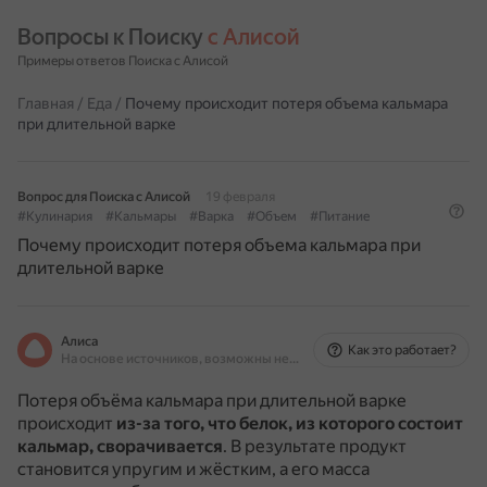
Вопросы к Поиску 
с Алисой
Примеры ответов Поиска с Алисой
Главная
/
Еда
/
Почему происходит потеря объема кальмара
при длительной варке
Вопрос для Поиска с Алисой
19 февраля
#Кулинария
#Кальмары
#Варка
#Объем
#Питание
Почему происходит потеря объема кальмара при
длительной варке
Алиса
Как это работает?
На основе источников, возможны неточности
Потеря объёма кальмара при длительной варке
происходит
из-за того, что белок, из которого состоит
кальмар, сворачивается
.
В результате продукт
становится упругим и жёстким, а его масса