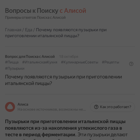
Вопросы к Поиску 
с Алисой
Примеры ответов Поиска с Алисой
Главная
/
Еда
/
Почему появляются пузырьки при
приготовлении итальянской пиццы?
Вопрос для Поиска с Алисой
18 октября
#Пицца
#ИтальянскаяКухня
#КулинарныеСоветы
#Рецепты
#Пузырьки
Почему появляются пузырьки при приготовлении
итальянской пиццы?
Алиса
Как это работает?
На основе источников, возможны неточности
Пузырьки при приготовлении итальянской пиццы
появляются из-за накопления углекислого газа в
тесте в период ферментации
.
Эти пузырьки делают