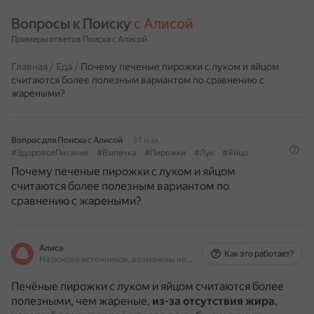
Вопросы к Поиску 
с Алисой
Примеры ответов Поиска с Алисой
Главная
/
Еда
/
Почему печеные пирожки с луком и яйцом
считаются более полезным вариантом по сравнению с
жареными?
Вопрос для Поиска с Алисой
31 мая
#ЗдоровоеПитание
#Выпечка
#Пирожки
#Лук
#Яйцо
Почему печеные пирожки с луком и яйцом
считаются более полезным вариантом по
сравнению с жареными?
Алиса
Как это работает?
На основе источников, возможны неточности
Печёные пирожки с луком и яйцом считаются более
полезными, чем жареные,
из-за отсутствия жира
,