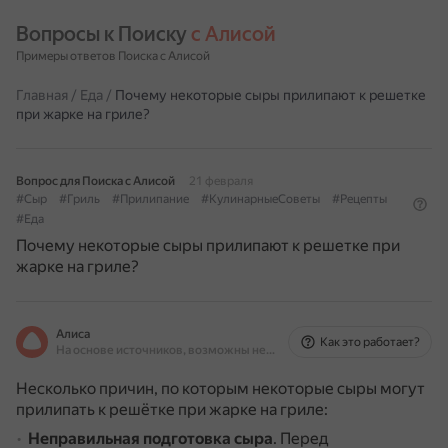
Вопросы к Поиску 
с Алисой
Примеры ответов Поиска с Алисой
Главная
/
Еда
/
Почему некоторые сыры прилипают к решетке
при жарке на гриле?
Вопрос для Поиска с Алисой
21 февраля
#Сыр
#Гриль
#Прилипание
#КулинарныеСоветы
#Рецепты
#Еда
Почему некоторые сыры прилипают к решетке при
жарке на гриле?
Алиса
Как это работает?
На основе источников, возможны неточности
Несколько причин, по которым некоторые сыры могут
прилипать к решётке при жарке на гриле:
Неправильная подготовка сыра
.
Перед