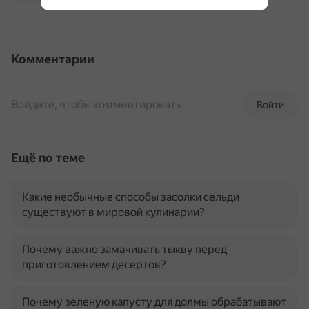
Комментарии
Войдите, чтобы комментировать
Войти
Ещё по теме
Какие необычные способы засолки сельди
существуют в мировой кулинарии?
Почему важно замачивать тыкву перед
приготовлением десертов?
Почему зеленую капусту для долмы обрабатывают