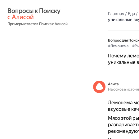
Вопросы к Поиску 
Главная
/
Еда
/
с Алисой
уникальные в
Примеры ответов Поиска с Алисой
Вопрос для Поиск
#Лемонема
#Ры
Почему лемон
уникальные в
Алиса
На основе источ
Лемонема мож
вкусовые кач
Мясо этой ры
развариваетс
рекомендуют г