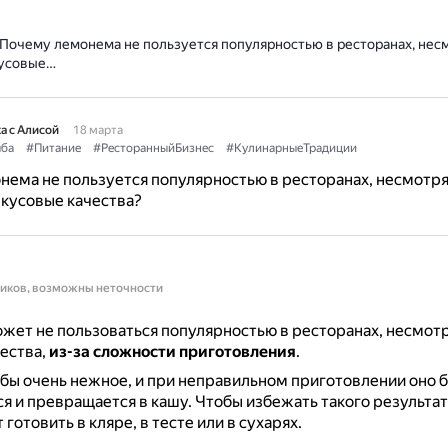
Почему лемонема не пользуется популярностью в ресторанах, несм
кусовые…
а с Алисой
18 марта
ба
#Питание
#РесторанныйБизнес
#КулинарныеТрадиции
ема не пользуется популярностью в ресторанах, несмотря
кусовые качества?
ников, возможны неточности
ет не пользоваться популярностью в ресторанах, несмотр
ества,
из-за сложности приготовления
.
бы очень нежное, и при неправильном приготовлении оно 
я и превращается в кашу.
Чтобы избежать такого результа
отовить в кляре, в тесте или в сухарях.