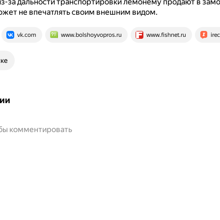
 из-за дальности транспортировки лемонему продают в за
может не впечатлять своим внешним видом.
vk.com
www.bolshoyvopros.ru
www.fishnet.ru
ire
ске
ии
обы комментировать