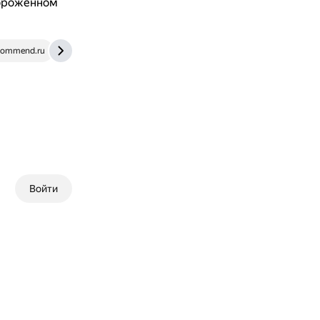
мороженном
commend.ru
otvet.mail.ru
Войти