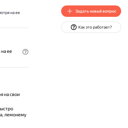
Задать новый вопрос
отря на ее
Как это работает?
 на ее
я на свои
быстро
та, лемонему