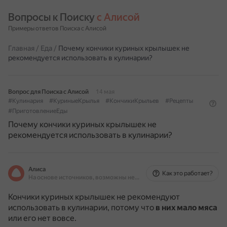
Вопросы к Поиску 
с Алисой
Примеры ответов Поиска с Алисой
Главная
/
Еда
/
Почему кончики куриных крылышек не
рекомендуется использовать в кулинарии?
Вопрос для Поиска с Алисой
14 мая
#Кулинария
#КуриныеКрылья
#КончикиКрыльев
#Рецепты
#ПриготовлениеЕды
Почему кончики куриных крылышек не
рекомендуется использовать в кулинарии?
Алиса
Как это работает?
На основе источников, возможны неточности
Кончики куриных крылышек не рекомендуют
использовать в кулинарии, потому что
в них мало мяса
или его нет вовсе.