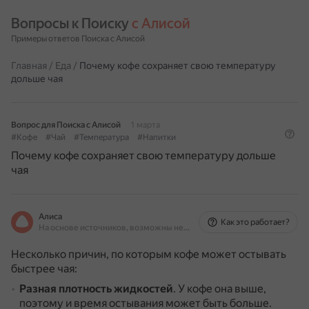
Вопросы к Поиску 
с Алисой
Примеры ответов Поиска с Алисой
Главная
/
Еда
/
Почему кофе сохраняет свою температуру
дольше чая
Вопрос для Поиска с Алисой
1 марта
#Кофе
#Чай
#Температура
#Напитки
Почему кофе сохраняет свою температуру дольше
чая
Алиса
Как это работает?
На основе источников, возможны неточности
Несколько причин, по которым кофе может остывать
быстрее чая:
Разная плотность жидкостей
.
У кофе она выше,
поэтому и время остывания может быть больше.