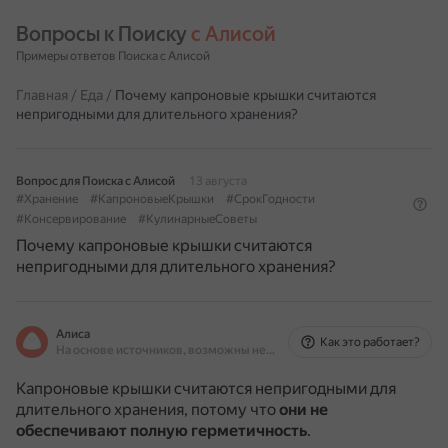
Вопросы к Поиску 
с Алисой
Примеры ответов Поиска с Алисой
Главная
/
Еда
/
Почему капроновые крышки считаются
непригодными для длительного хранения?
Вопрос для Поиска с Алисой
13 августа
#Хранение
#КапроновыеКрышки
#СрокГодности
#Консервирование
#КулинарныеСоветы
Почему капроновые крышки считаются
непригодными для длительного хранения?
Алиса
Как это работает?
На основе источников, возможны неточности
Капроновые крышки считаются непригодными для
длительного хранения, потому что
они не
обеспечивают полную герметичность
.