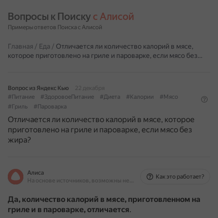
Вопросы к Поиску 
с Алисой
Примеры ответов Поиска с Алисой
Главная
/
Еда
/
Отличается ли количество калорий в мясе,
которое приготовлено на гриле и пароварке, если мясо без…
Вопрос из Яндекс Кью
22 декабря
#Питание
#ЗдоровоеПитание
#Диета
#Калории
#Мясо
#Гриль
#Пароварка
Отличается ли количество калорий в мясе, которое
приготовлено на гриле и пароварке, если мясо без
жира?
Алиса
Как это работает?
На основе источников, возможны неточности
Да, количество калорий в мясе, приготовленном на
гриле и в пароварке, отличается
.