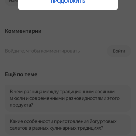
Найти в Поиске
ПРОДОЛЖИТЬ
Комментарии
Войдите, чтобы комментировать
Войти
Ещё по теме
В чем разница между традиционным овсяным
мюсли и современными разновидностями этого
продукта?
Какие особенности приготовления йогуртовых
салатов в разных кулинарных традициях?