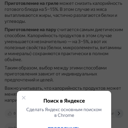
Приготовление на гриле
может снизить калорийность
готового блюда на 5–15%.
В этом случае из мяса
вытапливаются жиры, частично разлагаются белки и
углеводы.
Приготовление на пару
считается самым диетическим
способом.
Калорийность продуктов в этом случае
уменьшается незначительно — на 3–5%, а вот их
полезные свойства (белки, микроэлементы, витамины
и минералы) сохраняются практически в полном
объёме.
Таким образом, выбор между этими способами
приготовления зависит от индивидуальных
предпочтений и целей.
Важно учитывать, что калорийность продуктов может
меняться в зависимости от других факторов,
например, от наличия масла при жарке.
Поиск в Яндексе
Сделать Яндекс основным поиском
0
yandex.ru
www.kp.ru
adme.media
в Сhrome