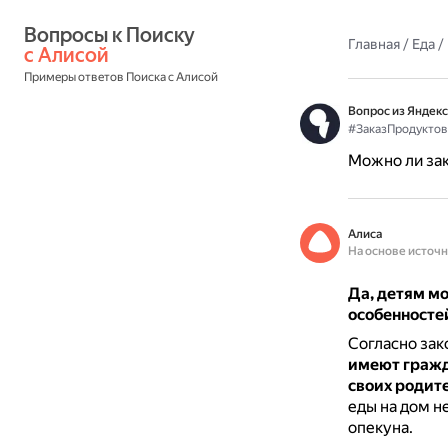
Вопросы к Поиску 
Главная
/
Еда
/
с Алисой
Примеры ответов Поиска с Алисой
Вопрос из Яндекс
#ЗаказПродуктов
Можно ли зак
Алиса
На основе источ
Да, детям мо
особенносте
Согласно зак
имеют гражд
своих родит
еды на дом н
опекуна.