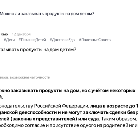
Можно ли заказывать продукты на дом детям?
 Кью
12 декабря
#Дети
#ПитаниеДетей
#ДоставкаЕды
#ПолезныеСоветы
азывать продукты на дом детям?
ников, возможны неточности
жно заказывать продукты на дом, но с учётом некоторых
й
.
онодательству Российской Федерации,
лица в возрасте до 1
анской дееспособности и не могут заключать сделки без
елей (законных представителей) или суда
.
Таким образом, 
еобходимо согласие и присутствие одного из родителей или