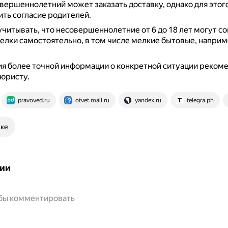
овершеннолетний может заказать доставку, однако для этог
ть согласие родителей.
учитывать, что несовершеннолетние от 6 до 18 лет могут с
елки самостоятельно, в том числе мелкие бытовые, наприм
я более точной информации о конкретной ситуации реком
 юристу.
pravoved.ru
otvet.mail.ru
yandex.ru
telegra.ph
ске
ии
обы комментировать