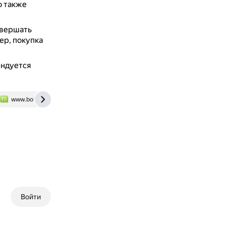
о также
овершать
ер, покупка
ендуется
www.bolshoyvopros.ru
prav.io
Войти