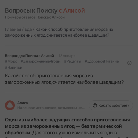
Вопросы к Поиску 
с Алисой
Примеры ответов Поиска с Алисой
Главная
/
Еда
/
Какой способ приготовления морса из
замороженных ягод считается наиболее щадящим?
Вопрос для Поиска с Алисой
18 января
#Морс
#ЗамороженныеЯгоды
#Рецепты
#ЗдоровоеПитание
#Напитки
Какой способ приготовления морса из
замороженных ягод считается наиболее щадящим?
Алиса
Как это работает?
На основе источников, возможны неточности
Один из наиболее щадящих способов приготовления
морса из замороженных ягод — без термической
обработки
.
Для этого нужно измельчить ягоды в