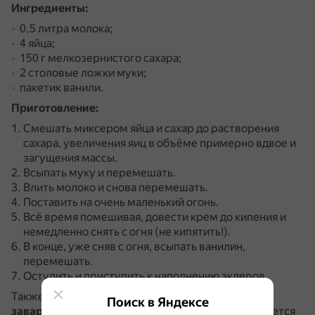
Ингредиенты:
0,5 литра молока;
4 яйца;
150 г мелкозернистого сахара;
2 столовые ложки муки;
пакетик ванили.
Приготовление:
Смешать миксером яйца и сахар до растворения
сахара, увеличения яиц в объёме примерно вдвое и
загущения массы.
Всыпать муку и перемешать.
Влить молоко и снова перемешать.
Поставить на очень маленький огонь.
Всё время помешивая, довести крем до кипения и
немедленно снять с огня (не кипятить!).
В конце, уже сняв с огня, всыпать ванилин,
перемешать.
Остудить и приступить к наполнению эклеров.
Также можно использовать
пакетик ванильного
Поиск в Яндексе
заварного крема или ванильного пудинга
.
Останется