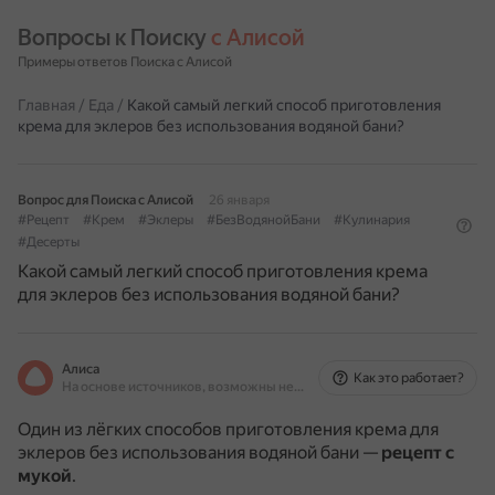
Вопросы к Поиску 
с Алисой
Примеры ответов Поиска с Алисой
Главная
/
Еда
/
Какой самый легкий способ приготовления
крема для эклеров без использования водяной бани?
Вопрос для Поиска с Алисой
26 января
#Рецепт
#Крем
#Эклеры
#БезВодянойБани
#Кулинария
#Десерты
Какой самый легкий способ приготовления крема
для эклеров без использования водяной бани?
Алиса
Как это работает?
На основе источников, возможны неточности
Один из лёгких способов приготовления крема для
эклеров без использования водяной бани —
рецепт с
мукой
.