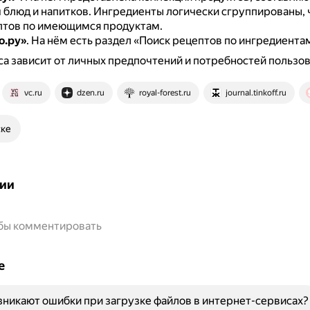
 блюд и напитков.
Ингредиенты логически сгруппированы, 
птов по имеющимся продуктам.
о.ру»
.
На нём есть раздел «Поиск рецептов по ингредиента
а зависит от личных предпочтений и потребностей пользов
vc.ru
dzen.ru
royal-forest.ru
journal.tinkoff.ru
ске
ии
обы комментировать
е
никают ошибки при загрузке файлов в интернет-сервисах?