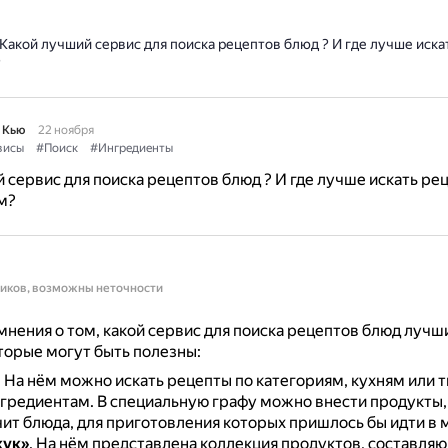
Какой лучший сервис для поиска рецептов блюд ? И где лучше иска
?
 Кью
22 ноября
висы
#Поиск
#Ингредиенты
 сервис для поиска рецептов блюд ? И где лучше искать ре
м?
ников, возможны неточности
мнения о том, какой сервис для поиска рецептов блюд лучш
торые могут быть полезны:
.
На нём можно искать рецепты по категориям, кухням или т
нгредиентам.
В специальную графу можно внести продукты, 
ит блюда, для приготовления которых пришлось бы идти в 
кук»
.
На нём представлена коллекция продуктов, составля