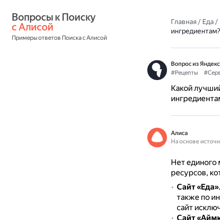
Вопросы к Поиску 
Главная
/
Еда
/
с Алисой
ингредиентам
Примеры ответов Поиска с Алисой
Вопрос из Яндекс
#Рецепты
#Сер
Какой лучший
ингредиента
Алиса
На основе источ
Нет единого 
ресурсов, ко
Сайт «Еда»
также по и
сайт исключ
Сайт «Айм