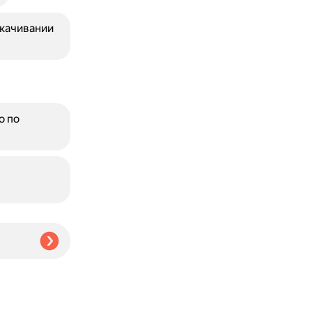
скачивании
о по