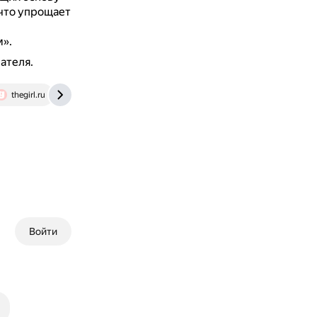
что упрощает
м».
ателя.
thegirl.ru
eda.ru
cullyskitchen.com
www.iamcook.ru
Войти