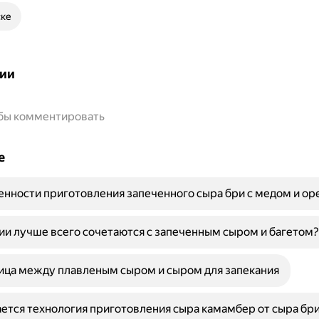
ске
ии
обы комментировать
е
енности приготовления запеченного сыра бри с медом и ор
ии лучше всего сочетаются с запеченным сыром и багетом?
ица между плавленым сыром и сыром для запекания
ется технология приготовления сыра камамбер от сыра бр