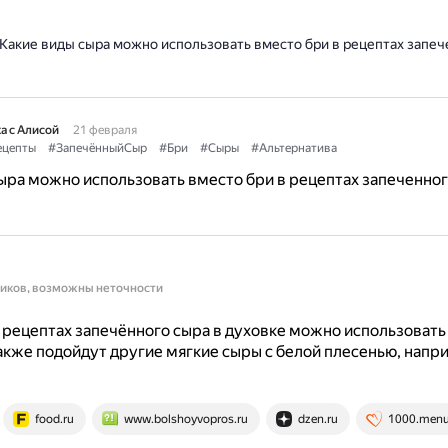
Какие виды сыра можно использовать вместо бри в рецептах запеч
а с Алисой
21 февраля
ецепты
#ЗапечённыйСыр
#Бри
#Сыры
#Альтернатива
ыра можно использовать вместо бри в рецептах запеченног
ников, возможны неточности
 рецептах запечённого сыра в духовке можно использоват
акже подойдут другие мягкие сыры с белой плесенью, напр
.
food.ru
www.bolshoyvopros.ru
dzen.ru
1000.men