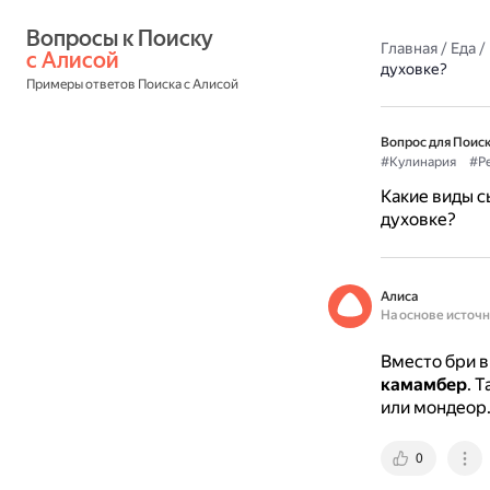
Вопросы к Поиску 
Главная
/
Еда
/
с Алисой
духовке?
Примеры ответов Поиска с Алисой
Вопрос для Поиск
#Кулинария
#Р
Какие виды с
духовке?
Алиса
На основе источ
Вместо бри в
камамбер
.
Т
или мондеор
0