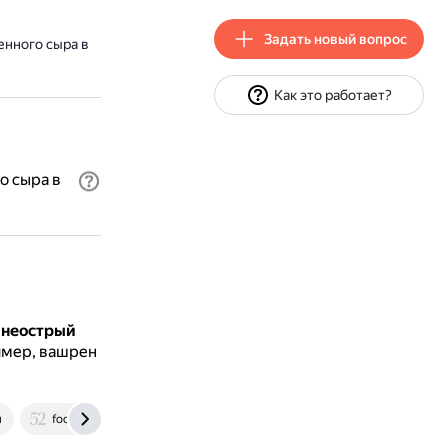
Задать новый вопрос
енного сыра в
Как это работает?
о сыра в
ь
неострый
имер, вашрен
u
food52.com