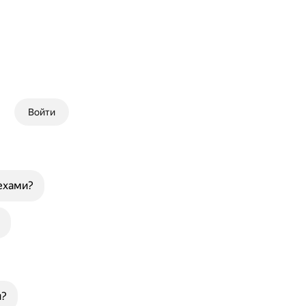
Войти
ехами?
и?