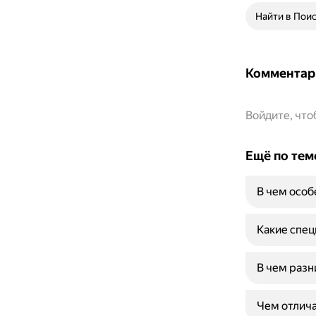
Найти в Пои
Комментар
Войдите, чт
Ещё по тем
В чем особ
Какие спец
В чем разн
Чем отлича