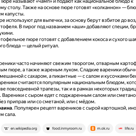
Пюре называют «чамп» и подают как национальное блюдо к
му столу.
Также на основе пюре готовят «колканнон» — блю
м капусты.
е используют для выпечки, за основу берут взбитое до во
ртофеля.
В пирог под названием «аши» добавляют специи, бр
укини.
тофельное пюре готовят с добавлением кокоса и сухого ша
ого блюда — целый ритуал.
реники часто начиняют свежим творогом, отварным карто
ым пюре, а также жареным луком.
Сладкие вареники обычн
мешанной с сахаром, а пикантные — с салом и кусочками бе
ареники считаются популярным национальным блюдом, кот
тве повседневной трапезы, так и в рамках некоторых тради
.
Вареники с сыром едят с поджаренным салом или сметаной
ез приправ или со сметаной, или с мёдом.
раина
.
Популярен рецепт вареников с сырой картошкой, ино
м сала.
en.wikipedia.org
food.inmyroom.ru
m.ok.ru
life.ru