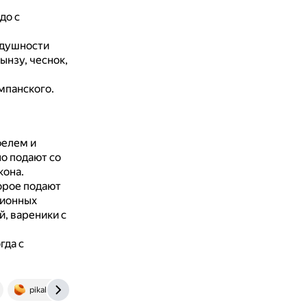
до с
здушности
ынзу, чеснок,
мпанского.
фелем и
о подают со
кона.
орое подают
ционных
, вареники с
гда с
pikabu.ru