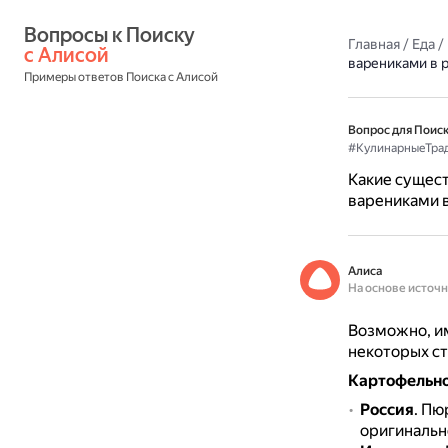
Вопросы к Поиску 
Главная
/
Еда
/
с Алисой
варениками в р
Примеры ответов Поиска с Алисой
Вопрос для Поиск
#КулинарныеТра
Какие сущест
варениками в
Алиса
На основе источ
Возможно, им
некоторых ст
Картофельн
Россия
.
Пюр
оригинальне