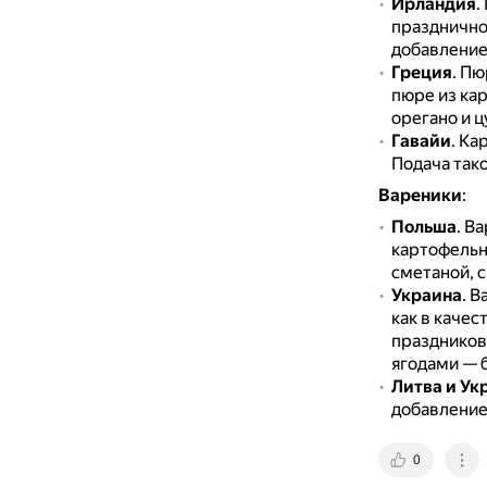
Ирландия
.
празднично
добавление
Греция
.
Пюр
пюре из ка
орегано и ц
Гавайи
.
Кар
Подача так
Вареники
:
Польша
.
Ва
картофельн
сметаной, с
Украина
.
В
как в качес
праздников
ягодами — б
Литва и Ук
добавление
0