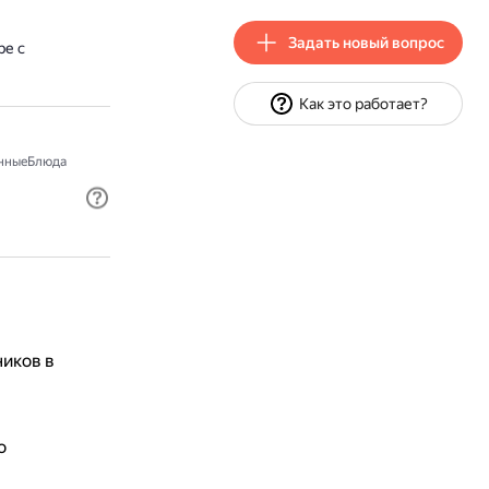
Задать новый вопрос
ре с
Как это работает?
нныеБлюда
ников в
о