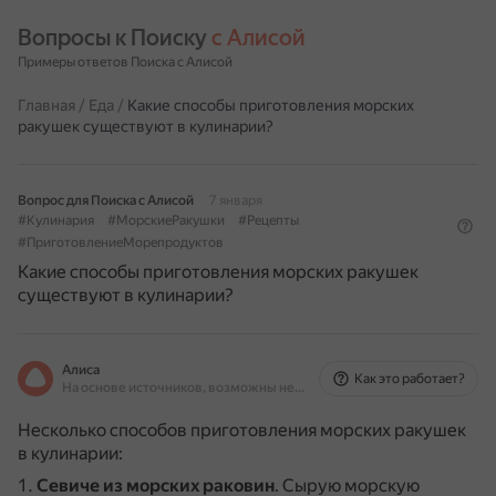
Вопросы к Поиску 
с Алисой
Примеры ответов Поиска с Алисой
Главная
/
Еда
/
Какие способы приготовления морских
ракушек существуют в кулинарии?
Вопрос для Поиска с Алисой
7 января
#Кулинария
#МорскиеРакушки
#Рецепты
#ПриготовлениеМорепродуктов
Какие способы приготовления морских ракушек
существуют в кулинарии?
Алиса
Как это работает?
На основе источников, возможны неточности
Несколько способов приготовления морских ракушек
в кулинарии:
Севиче из морских раковин
.
Сырую морскую