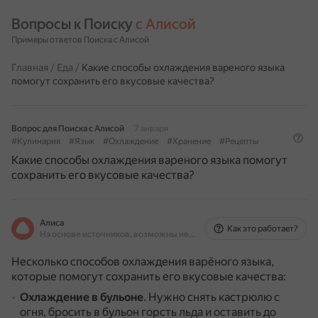
Вопросы к Поиску 
с Алисой
Примеры ответов Поиска с Алисой
Главная
/
Еда
/
Какие способы охлаждения вареного языка
помогут сохранить его вкусовые качества?
Вопрос для Поиска с Алисой
7 января
#Кулинария
#Язык
#Охлаждение
#Хранение
#Рецепты
Какие способы охлаждения вареного языка помогут
сохранить его вкусовые качества?
Алиса
Как это работает?
На основе источников, возможны неточности
Несколько способов охлаждения варёного языка,
которые помогут сохранить его вкусовые качества:
Охлаждение в бульоне
.
Нужно снять кастрюлю с
огня, бросить в бульон горсть льда и оставить до