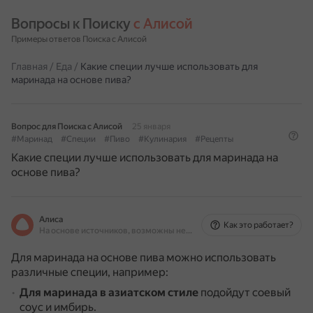
Вопросы к Поиску 
с Алисой
Примеры ответов Поиска с Алисой
Главная
/
Еда
/
Какие специи лучше использовать для
маринада на основе пива?
Вопрос для Поиска с Алисой
25 января
#Маринад
#Специи
#Пиво
#Кулинария
#Рецепты
Какие специи лучше использовать для маринада на
основе пива?
Алиса
Как это работает?
На основе источников, возможны неточности
Для маринада на основе пива можно использовать
различные специи, например:
Для маринада в азиатском стиле
подойдут соевый
соус и имбирь.