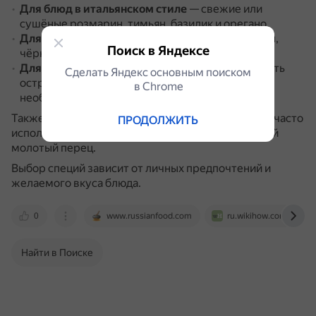
Для блюд в итальянском стиле
— свежие или
сушёные розмарин, тимьян, базилик и орегано.
Для тушёной в пиве свинины
— розмарин, тмин,
Поиск в Яндексе
чёрный перец, ягоды можжевельника.
Для пикантного вкуса
в маринад можно добавить
Сделать Яндекс основным поиском
острый перец — молотый или свежий, который
в Сhrome
необходимо мелко нарезать.
Также для маринада для говядины на основе пива часто
ПРОДОЛЖИТЬ
используют тимьян, чеснок, лимон, соль и красный
молотый перец.
Выбор специй зависит от личных предпочтений и
желаемого вкуса блюда.
0
www.russianfood.com
ru.wikihow.com
Найти в Поиске