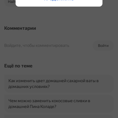
Найти в Поиске
Комментарии
Войдите, чтобы комментировать
Войти
Ещё по теме
Как изменить цвет домашней сахарной ваты в
домашних условиях?
Чем можно заменить кокосовые сливки в
домашней Пина Коладе?