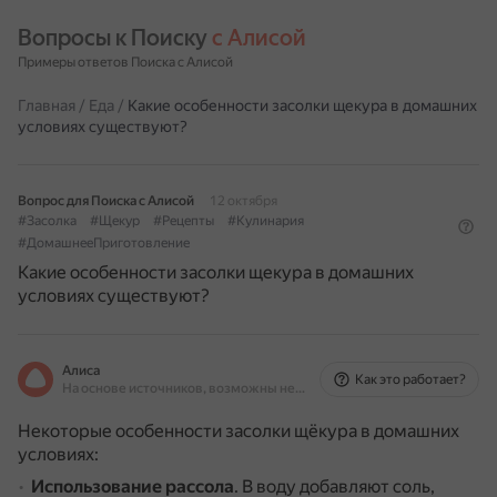
Вопросы к Поиску 
с Алисой
Примеры ответов Поиска с Алисой
Главная
/
Еда
/
Какие особенности засолки щекура в домашних
условиях существуют?
Вопрос для Поиска с Алисой
12 октября
#Засолка
#Щекур
#Рецепты
#Кулинария
#ДомашнееПриготовление
Какие особенности засолки щекура в домашних
условиях существуют?
Алиса
Как это работает?
На основе источников, возможны неточности
Некоторые особенности засолки щёкура в домашних
условиях:
Использование рассола
.
В воду добавляют соль,