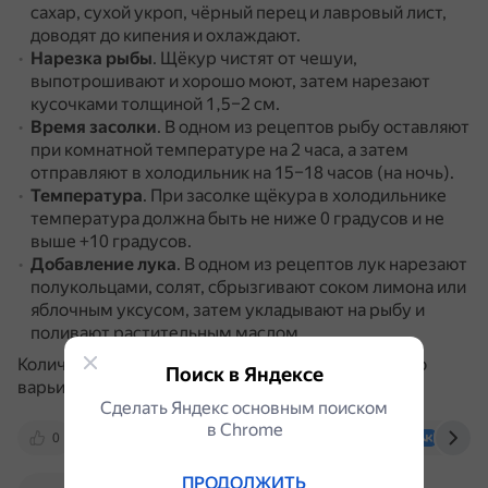
сахар, сухой укроп, чёрный перец и лавровый лист,
доводят до кипения и охлаждают.
Нарезка рыбы
.
Щёкур чистят от чешуи,
выпотрошивают и хорошо моют, затем нарезают
кусочками толщиной 1,5–2 см.
Время засолки
.
В одном из рецептов рыбу оставляют
при комнатной температуре на 2 часа, а затем
отправляют в холодильник на 15–18 часов (на ночь).
Температура
.
При засолке щёкура в холодильнике
температура должна быть не ниже 0 градусов и не
выше +10 градусов.
Добавление лука
.
В одном из рецептов лук нарезают
полукольцами, солят, сбрызгивают соком лимона или
яблочным уксусом, затем укладывают на рыбу и
поливают растительным маслом.
Количество соли, сахара и перца в рецепте можно
Поиск в Яндексе
варьировать по вкусу.
Сделать Яндекс основным поиском
в Сhrome
0
recepty.7dach.ru
otvet.mail.ru
vk.com
ПРОДОЛЖИТЬ