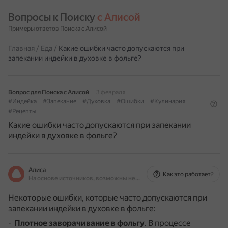
Вопросы к Поиску 
с Алисой
Примеры ответов Поиска с Алисой
Главная
/
Еда
/
Какие ошибки часто допускаются при
запекании индейки в духовке в фольге?
Вопрос для Поиска с Алисой
3 февраля
#Индейка
#Запекание
#Духовка
#Ошибки
#Кулинария
#Рецепты
Какие ошибки часто допускаются при запекании
индейки в духовке в фольге?
Алиса
Как это работает?
На основе источников, возможны неточности
Некоторые ошибки, которые часто допускаются при
запекании индейки в духовке в фольге:
Плотное заворачивание в фольгу
.
В процессе