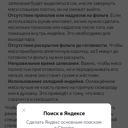
запекания будет выделяться сок, и если завернуть
мясо слишком плотно, он не сможет выйти.
Отсутствие проколов или надрезов на фольге
.
Если
использовать рукав или пакет, на них нужно сделать
несколько проколов или надрезов после того, как
помещена внутрь индейка.
Это необходимо для
выхода пара.
Отсутствие раскрытия фольги до готовности
.
Чтобы
мясо приобрело аппетитную корочку, за 5 минут до
готовности фольгу нужно раскрыть.
Неправильное время запекания
.
Важно, чтобы мясо
полностью приготовилось, но и передерживать его
нельзя, иначе оно станет сухим и жёстким.
Использование холодной индейки
.
Охлаждённое
мясо лучше не класть прямо на горячую сковороду
или в духовку.
Это приведёт к тому, что мясо
схватится и сморщится.
Чтобы избежать ошибок, рекомендуется следовать
Поиск в Яндексе
рекомендациям по приготовлению и использовать
специальный термощуп для определения идеальной
Сделать Яндекс основным поиском
степени готовности птицы.
в Сhrome