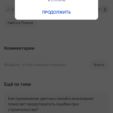
0
dzen.ru
pava-pava.com
1000.menu
ПРОДОЛЖИТЬ
Найти в Поиске
Комментарии
Войдите, чтобы комментировать
Войти
Ещё по теме
Как применение цветных линий в инженерии
помогает предотвратить ошибки при
строительстве?