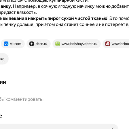
ым маслом с помощью кулинарной кисти.
манку
.
Например, в сочную ягодную начинку можно добавит
придаст вязкость.
е выпекания накрыть пирог сухой чистой тканью
.
Это пом
ыпечку дольше, при этом она станет сочнее и не потеряет 
vk.com
dzen.ru
www.bolshoyvopros.ru
www.belnov
ске
ии
обы комментировать
е