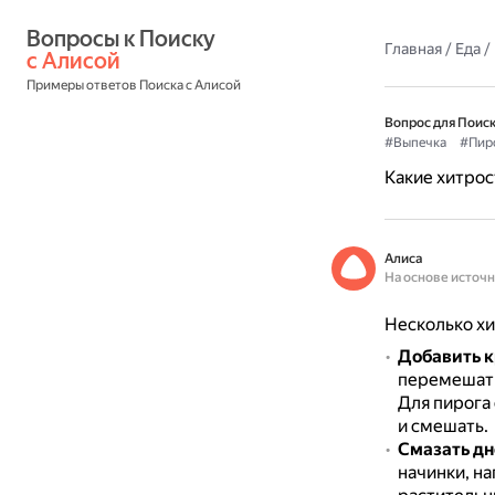
Вопросы к Поиску 
Главная
/
Еда
/
с Алисой
Примеры ответов Поиска с Алисой
Вопрос для Поиск
#Выпечка
#Пир
Какие хитрос
Алиса
На основе источ
Несколько хи
Добавить 
перемешать
Для пирога
и смешать.
Смазать дн
начинки, н