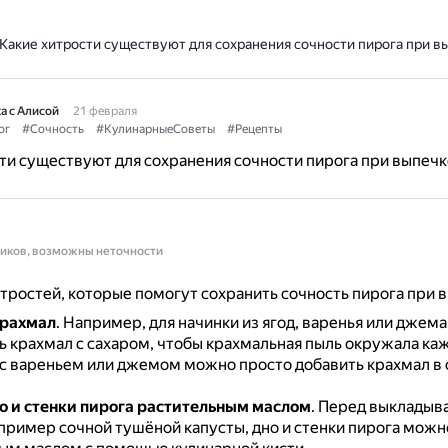
Какие хитрости существуют для сохранения сочности пирога при в
а с Алисой
21 февраля
ог
#Сочность
#КулинарныеСоветы
#Рецепты
ти существуют для сохранения сочности пирога при выпечк
ников, возможны неточности
тростей, которые помогут сохранить сочность пирога при 
крахмал
.
Например, для начинки из ягод, варенья или джем
 крахмал с сахаром, чтобы крахмальная пыль окружала каж
 с вареньем или джемом можно просто добавить крахмал в 
о и стенки пирога растительным маслом
.
Перед выкладыв
апример сочной тушёной капусты, дно и стенки пирога можн