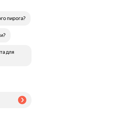
го пирога?
хи?
та для