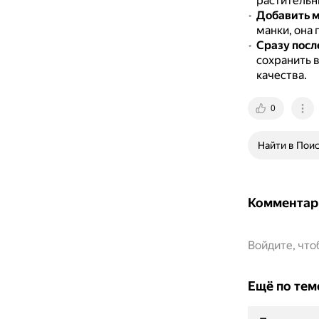
растительн
Добавить 
манки, она 
Сразу посл
сохранить в
качества.
0
Найти в Пои
Комментар
Войдите, чт
Ещё по тем