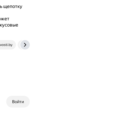
ь щепотку
ожет
вкусовые
osti.by
www.edimdoma.ru
Войти