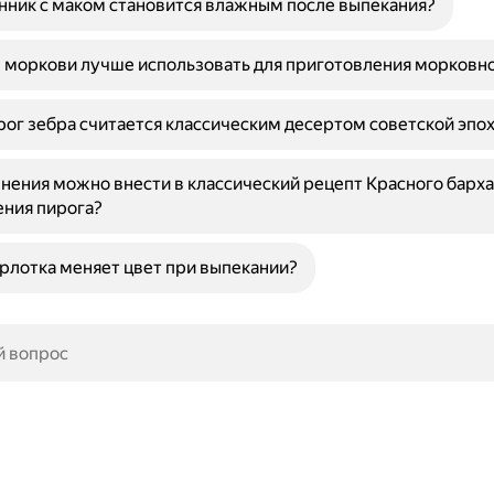
ник с маком становится влажным после выпекания?
 моркови лучше использовать для приготовления морковно
ог зебра считается классическим десертом советской эпо
нения можно внести в классический рецепт Красного барха
ния пирога?
лотка меняет цвет при выпекании?