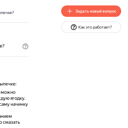
Задать новый вопрос
ыпечке?
Как это работает?
е?
выпечке:
а можно
дую ягодку.
саму начинку
анием
о смазать