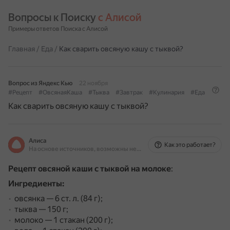
Вопросы к Поиску 
с Алисой
Примеры ответов Поиска с Алисой
Главная
/
Еда
/
Как сварить овсяную кашу с тыквой?
Вопрос из Яндекс Кью
22 ноября
#Рецепт
#ОвсянаяКаша
#Тыква
#Завтрак
#Кулинария
#Еда
Как сварить овсяную кашу с тыквой?
Алиса
Как это работает?
На основе источников, возможны неточности
Рецепт овсяной каши с тыквой на молоке
:
Ингредиенты:
овсянка — 6 ст. л. (84 г);
тыква — 150 г;
молоко — 1 стакан (200 г);