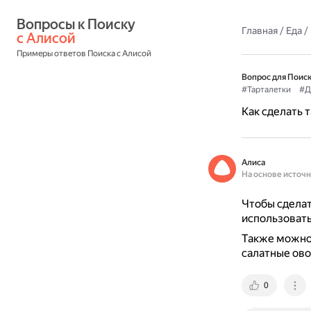
Вопросы к Поиску 
Главная
/
Еда
/
с Алисой
Примеры ответов Поиска с Алисой
Вопрос для Поиск
#Тарталетки
#Д
Как сделать 
Алиса
На основе источ
Чтобы сделат
использоват
Также можно 
салатные ов
0