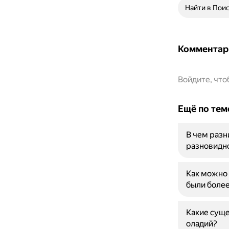
Найти в Пои
Комментар
Войдите, чт
Ещё по тем
В чем раз
разновидно
Как можно 
были боле
Какие сущ
оладий?