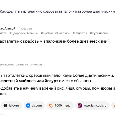
Как сделать тарталетки с крабовыми палочками более диетическим
а с Алисой
4 февраля
иета
#ЗдоровоеПитание
#КрабовыеПалочки
#Рецепты
#Кулинария
тарталетки с крабовыми палочками более диетическими?
ников, возможны неточности
ь тарталетки с крабовыми палочками более диетическими
ь
постный майонез или йогурт
вместо обычного.
добавить в начинку варёный рис, яйца, огурцы, помидоры и
ощи.
lafoy.ru
vk.com
1000.menu
www.iamcook.ru