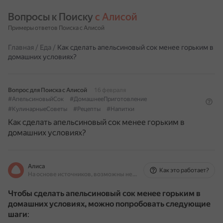
Вопросы к Поиску 
с Алисой
Примеры ответов Поиска с Алисой
Главная
/
Еда
/
Как сделать апельсиновый сок менее горьким в
домашних условиях?
Вопрос для Поиска с Алисой
16 февраля
#АпельсиновыйСок
#ДомашнееПриготовление
#КулинарныеСоветы
#Рецепты
#Напитки
Как сделать апельсиновый сок менее горьким в
домашних условиях?
Алиса
Как это работает?
На основе источников, возможны неточности
Чтобы сделать апельсиновый сок менее горьким в
домашних условиях, можно попробовать следующие
шаги
: