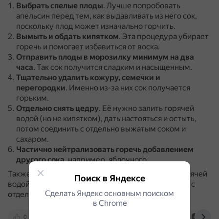
Выбрать спелые плоды
.
Лучше попробовать
апельсин перед тем, как выдавливать из него сок,
поскольку плод может изначально горчить.
Вымыть и обдать кипятком
.
Эта процедура убирает
горечь и помогает избавиться от воска.
Отправить плоды в морозилку
минимум на два
часа
.
Так сок получится сладким и насыщенным.
Тщательно удалить кожуру, семечки и
перегородки
.
Именно из-за них сок получается
горьким.
Отдельно снять цедру
.
Её нужно залить горячей
водой (но не кипятком), дать настояться и остыть,
потом соединить с отдельно выжатым соком и
сахаром.
Частично нейтрализовать горечь добавлением
другого сока
, например, яблочного.
Также можно отдельно снять цедру, залить её горячей
Поиск в Яндексе
водой, дать настояться и остыть, потом соединить с
Сделать Яндекс основным поиском
отдельно выжатым соком и сахаром.
в Сhrome
0
www.bolshoyvopros.ru
vk.com
dzen.