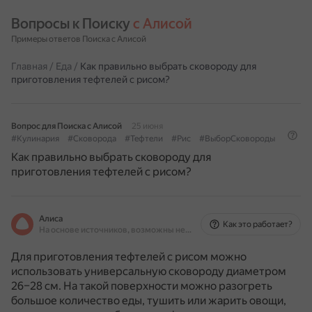
Вопросы к Поиску 
с Алисой
Примеры ответов Поиска с Алисой
Главная
/
Еда
/
Как правильно выбрать сковороду для
приготовления тефтелей с рисом?
Вопрос для Поиска с Алисой
25 июня
#Кулинария
#Сковорода
#Тефтели
#Рис
#ВыборСковороды
Как правильно выбрать сковороду для
приготовления тефтелей с рисом?
Алиса
Как это работает?
На основе источников, возможны неточности
Для приготовления тефтелей с рисом можно
использовать универсальную сковороду диаметром
26–28 см.
На такой поверхности можно разогреть
большое количество еды, тушить или жарить овощи,