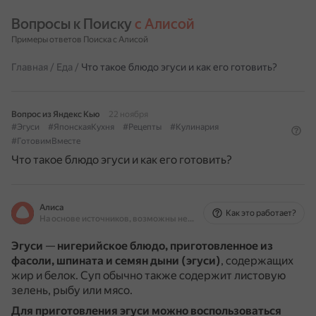
Вопросы к Поиску 
с Алисой
Примеры ответов Поиска с Алисой
Главная
/
Еда
/
Что такое блюдо эгуси и как его готовить?
Вопрос из Яндекс Кью
22 ноября
#Эгуси
#ЯпонскаяКухня
#Рецепты
#Кулинария
#ГотовимВместе
Что такое блюдо эгуси и как его готовить?
Алиса
Как это работает?
На основе источников, возможны неточности
Эгуси
—
нигерийское блюдо, приготовленное из
фасоли, шпината и семян дыни (эгуси)
, содержащих
жир и белок.
Суп обычно также содержит листовую
зелень, рыбу или мясо.
Для приготовления эгуси можно воспользоваться