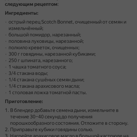
следующим рецептом
:
Ингредиенты:
острый перец Scotch Bonnet, очищенный от семян и
измельчённый;
большой помидор, нарезанный;
половина луковицы, нарезанной;
полкило креветок, очищенных;
300 г говядины, нарезанной кубиками;
250 г шпината, нарезанного;
1 чашка томатного соуса;
3/4 стакана воды;
1/4 стакана сушёных семян дыни;
1/4 стакана арахисового масла;
1 столовая ложка томатной пасты.
Приготовление:
В блендер добавьте семена дыни, измельчите в
течение 30–40 секунд до получения
порошкообразного состояния.
Отложите в сторону.
Приправьте кубики говядины солью.
Нагрейте арахисовое масло в большой кастрюле на