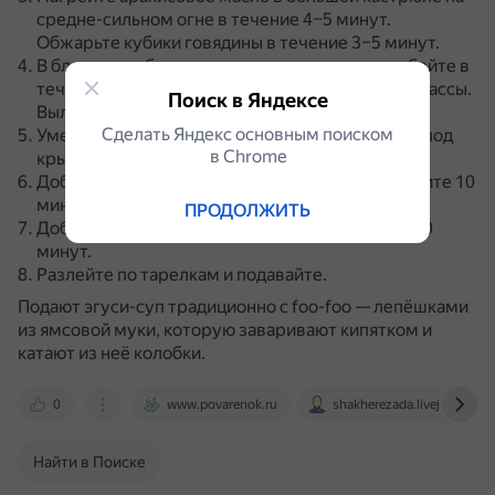
средне-сильном огне в течение 4–5 минут.
Обжарьте кубики говядины в течение 3–5 минут.
В блендер добавьте помидор, лук и перец, взбейте в
течение 30 секунд, до получения однородной массы.
Поиск в Яндексе
Вылейте это на кубики говядины.
Сделать Яндекс основным поиском
Уменьшите огонь до средне-слабого, готовьте под
в Сhrome
крышкой 40–50 минут.
Добавьте томатный соус, воду и креветки, тушите 10
минут.
ПРОДОЛЖИТЬ
Добавьте шпинат и семена дыни, тушите ещё 10
минут.
Разлейте по тарелкам и подавайте.
Подают эгуси-суп традиционно с foo-foo — лепёшками
из ямсовой муки, которую заваривают кипятком и
катают из неё колобки.
0
www.povarenok.ru
shakherezada.livejournal.c
Найти в Поиске