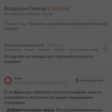
Вопросы к Поиску 
с Алисой
Примеры ответов Поиска с Алисой
Главная
/
Еда
/
Что делать, если фарш для тефтелей получился
жидким?
Вопрос для Поиска с Алисой
20 февраля
#Кулинария
#Фарш
#Тефтели
#Рецепт
#ПриготовлениеЕды
Что делать, если фарш для тефтелей получился
жидким?
Алиса
Как это работает?
На основе источников, возможны неточности
Если фарш для тефтелей получился жидким, можно
попробовать исправить ситуацию следующими
способами:
Добавить манную крупу
.
После добавления манки