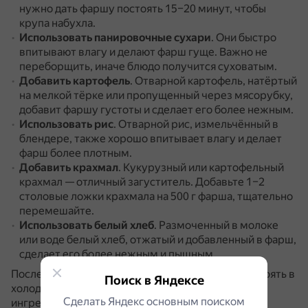
нужно дать фаршу постоять 15–20 минут, чтобы
крупа набухла.
Использовать панировочные сухари
.
Они быстро
впитывают влагу и делают фарш гуще.
Важно не
переборщить, иначе блюдо получится суховатым.
Добавить картофель
.
Отварной картофель, натёртый
на мелкой тёрке или пропущенный через мясорубку,
добавит фаршу густоты и сделает его более нежным.
Использовать рис
.
Отварной рис, измельчённый в
блендере, также хорошо впитывает влагу и делает
фарш более плотным.
Добавить крахмал
.
Кукурузный или картофельный
крахмал — отличный загуститель.
Добавьте 1–2
столовые ложки крахмала на 500 г фарша, тщательно
перемешайте.
Использовать белый хлеб
.
Размоченный в молоке
или воде белый хлеб, отжатый и добавленный в фарш,
сделает его более нежным и пышным.
После добавления загустителя дайте фаршу постоять в
Поиск в Яндексе
холодильнике 30–60 минут.
Это позволит
Сделать Яндекс основным поиском
ингредиентам лучше соединиться, а фаршу стать