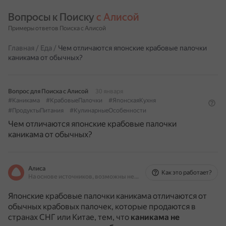
Вопросы к Поиску 
с Алисой
Примеры ответов Поиска с Алисой
Главная
/
Еда
/
Чем отличаются японские крабовые палочки
каникама от обычных?
Вопрос для Поиска с Алисой
30 января
#Каникама
#КрабовыеПалочки
#ЯпонскаяКухня
#ПродуктыПитания
#КулинарныеОсобенности
Чем отличаются японские крабовые палочки
каникама от обычных?
Алиса
Как это работает?
На основе источников, возможны неточности
Японские крабовые палочки каникама отличаются от
обычных крабовых палочек, которые продаются в
странах СНГ или Китае, тем, что
каникама не