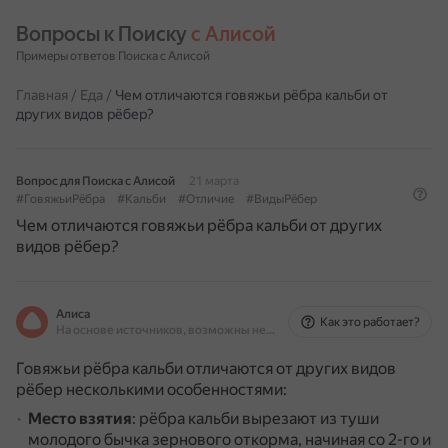
Вопросы к Поиску 
с Алисой
Примеры ответов Поиска с Алисой
Главная
/
Еда
/
Чем отличаются говяжьи рёбра кальби от
других видов рёбер?
Вопрос для Поиска с Алисой
21 марта
#ГовяжьиРёбра
#Кальби
#Отличие
#ВидыРёбер
Чем отличаются говяжьи рёбра кальби от других
видов рёбер?
Алиса
Как это работает?
На основе источников, возможны неточности
Говяжьи рёбра кальби отличаются от других видов
рёбер несколькими особенностями:
Место взятия
: рёбра кальби вырезают из туши
молодого бычка зернового откорма, начиная со 2-го и