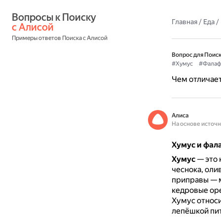
Вопросы к Поиску 
Главная
/
Еда
/
с Алисой
Примеры ответов Поиска с Алисой
Вопрос для Поиск
#Хумус
#Фалаф
Чем отличает
Алиса
На основе источ
Хумус и фала
Хумус
— это 
чеснока, оли
приправы — м
кедровые оре
Хумус относи
лепёшкой пи