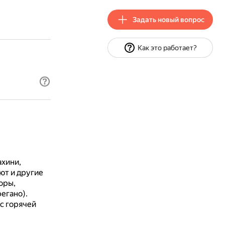
Задать новый вопрос
Как это работает?
ахини,
ют и другие
оры,
егано).
с горячей