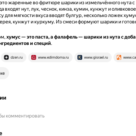
это жаренные во фритюре шарики из измельчённого нута с
а входят нут, лук, чеснок, кинза, кумин, кунжут и оливковое
су для мягкости вкуса вводят булгур, несколько ложек хумус
ерея, кунжут и куркуму.
Из смеси формуют шарики и готовя
ом,
хумус — это паста, а фалафель — шарики из нута с доб
нгредиентов и специй
.
dzen.ru
www.edimdoma.ru
www.gisrael.ru
www.caf
ске
ии
обы комментировать
е