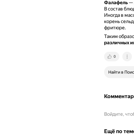
Фалафель
— 
В состав блюд
Иногда в мас
корень сельд
фритюре.
Таким образ
различных и
0
Найти в Пои
Комментар
Войдите, чт
Ещё по тем