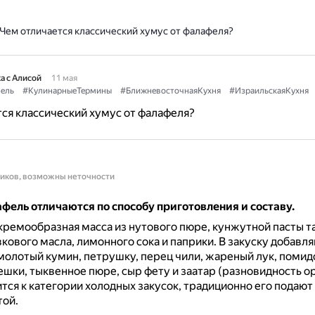
Чем отличается классический хумус от фалафеля?
а с Алисой
11 мая
ель
#КулинарныеТермины
#БлижневосточнаяКухня
#ИзраильскаяКухня
ся классический хумус от фалафеля?
ников, возможны неточности
фель отличаются по способу приготовления и составу.
кремообразная масса из нутового пюре, кунжутной пасты т
вкового масла, лимонного сока и паприки.
В закуску добавля
олотый кумин, петрушку, перец чили, жареный лук, помид
шки, тыквенное пюре, сыр фету и заатар (разновидность ор
тся к категории холодных закусок, традиционно его подают 
той.