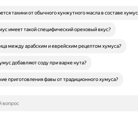
ется тахини от обычного кунжутного масла в составе хумус
ус имеет такой специфический ореховый вкус?
ица между арабским и еврейским рецептом хумуса?
умус добавляют соду при варке нута?
чие приготовления фавы от традиционного хумуса?