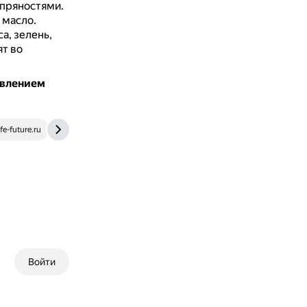
 пряностями.
 масло.
а, зелень,
т во
авлением
e-future.ru
www.gastronom.ru
Войти