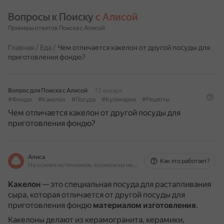
Вопросы к Поиску 
с Алисой
Примеры ответов Поиска с Алисой
Главная
/
Еда
/
Чем отличается какелон от другой посуды для
приготовления фондю?
Вопрос для Поиска с Алисой
12 января
#Фондю
#Какелон
#Посуда
#Кулинария
#Рецепты
Чем отличается какелон от другой посуды для
приготовления фондю?
Алиса
Как это работает?
На основе источников, возможны неточности
Какелон
— это специальная посуда для растапливания
сыра, которая отличается от другой посуды для
приготовления фондю
материалом изготовления
.
Какелоны делают из керамогранита, керамики,