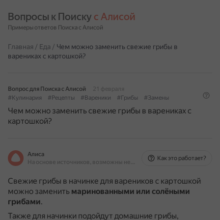
Вопросы к Поиску 
с Алисой
Примеры ответов Поиска с Алисой
Главная
/
Еда
/
Чем можно заменить свежие грибы в
варениках с картошкой?
Вопрос для Поиска с Алисой
21 февраля
#Кулинария
#Рецепты
#Вареники
#Грибы
#Замены
Чем можно заменить свежие грибы в варениках с
картошкой?
Алиса
Как это работает?
На основе источников, возможны неточности
Свежие грибы в начинке для вареников с картошкой
можно заменить
маринованными или солёными
грибами
.
Также для начинки подойдут домашние грибы,