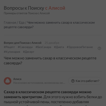
Вопросы к Поиску 
с Алисой
Примеры ответов Поиска с Алисой
Главная
/
Еда
/
Чем можно заменить сахар в классическом
рецепте савоярди?
Вопрос для Поиска с Алисой
25 декабря
#Рецепт
#Савоярди
#БезСахара
#Диета
#ЗдоровоеПитание
#Кулинария
#Десерт
Чем можно заменить сахар в классическом рецепте
савоярди?
Алиса
Как это работает?
На основе источников, возможны неточности
Сахар в классическом рецепте савоярди можно
заменить эритритом
.
Для этого нужно взбить белки до
пышной устойчивой пены, постепенно добавляя