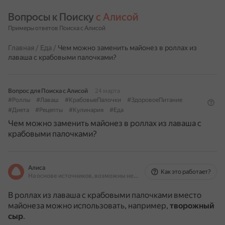
Вопросы к Поиску 
с Алисой
Примеры ответов Поиска с Алисой
Главная
/
Еда
/
Чем можно заменить майонез в роллах из
лаваша с крабовыми палочками?
Вопрос для Поиска с Алисой
24 марта
#Роллы
#Лаваш
#КрабовыеПалочки
#ЗдоровоеПитание
#Диета
#Рецепты
#Кулинария
#Еда
Чем можно заменить майонез в роллах из лаваша с
крабовыми палочками?
Алиса
Как это работает?
На основе источников, возможны неточности
В роллах из лаваша с крабовыми палочками вместо
майонеза можно использовать, например,
творожный
сыр
.