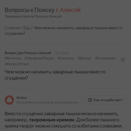
Вопросы к Поиску 
с Алисой
Примеры ответов Поиска с Алисой
Главная
/
Еда
/
Чем можно начинить заварные пышки вместо
сгущенки?
Вопрос для Поиска с Алисой
22 июля
#Выпечка
#ЗаварныеПышки
#Начинка
#Десерт
#Кулинария
#ВопросОтвет
Чем можно начинить заварные пышки вместо
сгущенки?
Алиса
Как это работает?
На основе источников, возможны неточности
Вместо сгущёнки заварные пышки можно начинить,
например,
творожным кремом
.
Для более пышного
крема творог можно смешать со взбитыми сливками.