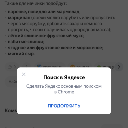
Также для начинки подойдут:
варенье, повидло или мармелад
;
марципан
(орехи мелко нарубить или пропустить
через мясорубку, добавить сахар и немного
прогреть, чтобы получилась однородная масса);
лёгкий сливочно-фруктовый мусс
;
взбитые сливки
;
ягодное или фруктовое желе и мороженое
;
мягкий сыр
.
0
otvet.mail.ru
povar.ru
www.gastronom
Поиск в Яндексе
Найти в Поиске
Сделать Яндекс основным поиском
в Сhrome
ПРОДОЛЖИТЬ
Комментарии